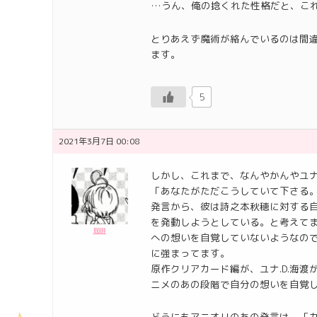
…うん、俺の捻くれた性格だと、これ
とりあえず魔術が絡んでいるのは間
ます。
5
2021年3月7日 00:08
しかし、これまで、なんやかんやユナ.
「あなたがただこうしていて下さる
発言から、彼は詩之本秋穂に対する
を発動しようとしている。と考えて
珈琲
への想いを自覚していないようなの
に強まってます。
原作クリアカード編が、ユナ.D.海
ニメのあの段階で自分の想いを自覚
どうにもアニオリのあの発言は、「