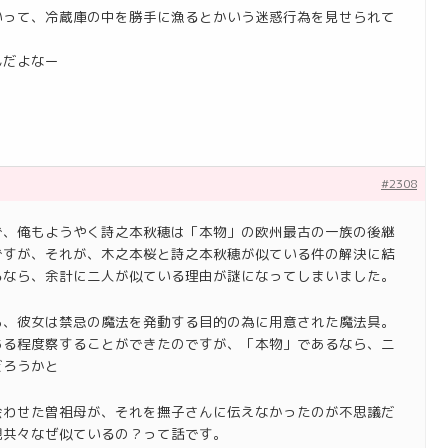
いって、冷蔵庫の中を勝手に漁るとかいう迷惑行為を見せられて
んだよなー
#2308
で、俺もようやく詩之本秋穂は「本物」の欧州最古の一族の後継
ですが、それが、木之本桜と詩之本秋穂が似ている件の解決に結
るなら、余計に二人が似ている理由が謎になってしまいました。
ら、彼女は禁忌の魔法を発動する目的の為に用意された魔法具。
ある程度察することができたのですが、「本物」であるなら、二
だろうかと
会わせた曽祖母が、それを撫子さんに伝えなかったのが不思議だ
親共々なぜ似ているの？って話です。