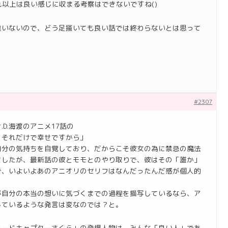
以上は良い感じに収まる考察はできないですね()
違いないので、どう足掻いても良い話では終わらないとは思って
#2307
D.海渡のアニメ17話の
。それだけで幸せですから」
自分の気持ちを自覚しており、だからこそ彼女の為に禁忌の魔法
ましたが、最新話の彼とモモとのやり取りで、彼はその「誰か」
で、いよいよあのアニオリのセリフはなんだったんだ感が個人的
渡が自分の本当の想いに気づくまでの過程を描写しているなら、ア
しているような発言は変なのでは？と。
カードキャプターさくら」の登場人物は、みんな「良い人」であ