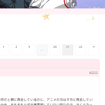
1
2
3
20
21
22
→
…
#2313
原作だと朝に再会しているのに、アニメの方は夕方に再会してい
のかを、そもそも公式が重要視していない訳なので、さくらカー