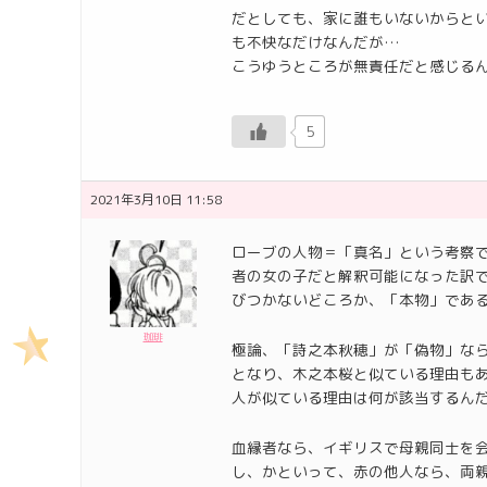
だとしても、家に誰もいないからと
も不快なだけなんだが…
こうゆうところが無責任だと感じる
5
2021年3月10日 11:58
ローブの人物＝「真名」という考察
者の女の子だと解釈可能になった訳
びつかないどころか、「本物」であ
珈琲
極論、「詩之本秋穂」が「偽物」な
となり、木之本桜と似ている理由も
人が似ている理由は何が該当するん
血縁者なら、イギリスで母親同士を
し、かといって、赤の他人なら、両