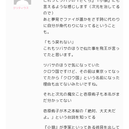
これってツバサの『さくら』『小狼』にも
言えるような感じします（次元を治してる
クリティウス
ので）
あと夢見でファイが誰かをさす時に代わり
に自分が身代わりになってるということ
も。
「もう戻れない」
これもツバサのほうで似た事を飛王が言っ
てたと思います。
ツバサのほうで気になっていた
クロウ国ですけど、その前は東京ってなっ
てたから「クロウ国」という名前になった
理由も出てないみたいですね。
それと次元の魔女こと壱原侑子も本名がま
だ分かってない
壱原侑子が木之本桜の「絶対、大丈夫だ
よ。」という台詞を知ってる
『小狼』が李家といってある術具を出して