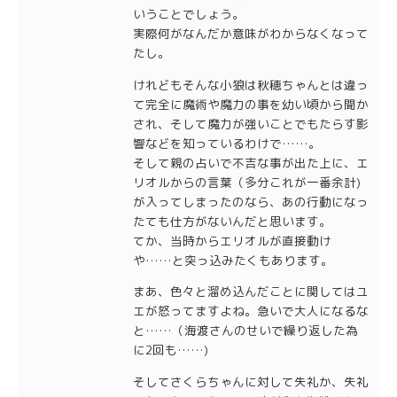
いうことでしょう。
実際何がなんだか意味がわからなくなって
たし。
けれどもそんな小狼は秋穂ちゃんとは違っ
て完全に魔術や魔力の事を幼い頃から聞か
され、そして魔力が強いことでもたらす影
響などを知っているわけで……。
そして親の占いで不吉な事が出た上に、エ
リオルからの言葉（多分これが一番余計)
が入ってしまったのなら、あの行動になっ
たても仕方がないんだと思います。
てか、当時からエリオルが直接動け
や……と突っ込みたくもあります。
まあ、色々と溜め込んだことに関してはユ
エが怒ってますよね。急いで大人になるな
と……（海渡さんのせいで繰り返した為
に2回も……)
そしてさくらちゃんに対して失礼か、失礼