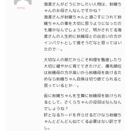
海渡さんがどうにかしたい人物は、秋穂ち
すずな
ゃんのお母さんなんですかね？
海渡さんが秋穂ちゃんと過ごすにつれて秋
穂ちゃんの事を大切に思うようになったの
も確かなんでしょうけど、明かされてる海
渡さんの人生的に秋穂母との出会いの方が
インパクトとして強そうだなと思ってはい
たので…。
大切な人の娘だからこそ料理を勉強したり
大切に健やかに育ててきたけど、優先順位
は秋穂母の方が高いから秋穂母を助けるた
めなら秋穂ちゃん自身は切り捨てられると
思っているとか…。
仮に秋穂ちゃんを生贄に秋穂母を助けられ
るとして、さくらちゃんの役目はなんなん
でしょうね？
肝となるカードを作らせるだけなら秋穂ち
ゃんとどんどん似てくる必要はない訳です
し。