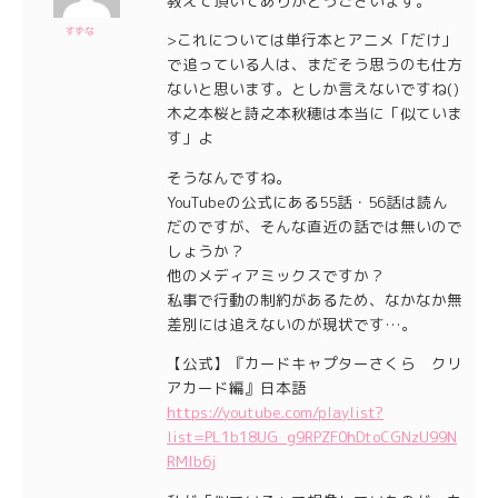
教えて頂いてありがとうございます。
すずな
>これについては単行本とアニメ「だけ」
で追っている人は、まだそう思うのも仕方
ないと思います。としか言えないですね()
木之本桜と詩之本秋穂は本当に「似ていま
す」よ
そうなんですね。
YouTubeの公式にある55話・56話は読ん
だのですが、そんな直近の話では無いので
しょうか？
他のメディアミックスですか？
私事で行動の制約があるため、なかなか無
差別には追えないのが現状です…。
【公式】『カードキャプターさくら クリ
アカード編』日本語
https://youtube.com/playlist?
list=PL1b18UG_g9RPZF0hDtoCGNzU99N
RMlb6j