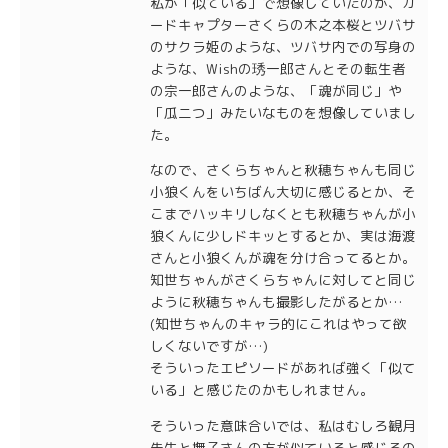
私が「似ている」で想像していたのが、カ
ードキャプターさくらの木之本桜とツバサ
のサクラ姫のような、ツバサ内での写身の
ような、Wishの琇一郎さんとその転生者
の宗一郎さんのような、「魂が同じ」や
「瓜二つ」みたいなものを想像していまし
た。
なので、さくらちゃんと秋穂ちゃんも同じ
小狼くんをいちばん大切に感じるとか、そ
こまでハッキリしなくとも秋穂ちゃんが小
狼くんに少しドキッとするとか、実は海渡
さんと小狼くんが魂を分け合ってるとか。
知世ちゃんがさくらちゃんに対してと同じ
ように秋穂ちゃんも撮影したがるとか…
(知世ちゃんのキャラ的にこれはやって欲
しくないですが…)
そういったエピソードがあれば強く「似て
いる」と感じたのかもしれません。
そういった意味合いでは、私はむしろ観月
先生と撫子さんの方が似ていると感じるの