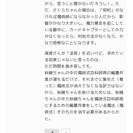
から、言うこと聞かないだろうし）。た
だ、さくらちゃんの場合は、「契約」がな
ければ魔術師にならなかった人だから、影
響がかなり大きいし、魔力暴走を起こして
いる最中に、カードキャプターとしての力
がなくなったら、対処方法がなくなり、か
なり悲惨なことになります。
海渡さんが「逆戻」を近いけど、求めてい
る効果じゃないと言ったのは、
ただ時間を巻き戻しても、
秋穂ちゃんの中の魔術式百科辞典の編纂作
業が遅れるだけで、それまでに集めた（奪
った）魔術式が消えてなくなる訳ではない
から、秋穂ちゃんを助けるためには、秋穂
ちゃんの中で秋穂ちゃんを魔術式百科辞典
にするための編纂作業をしている魔法（魔
術式）そのものを消す必要があるからか
と。