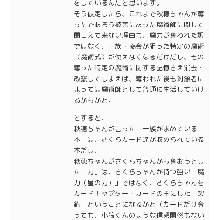
をしているんだと思います。
そう仮定したら、これまで秋穂ちゃんが奪
ったであろう被害にあった魔術師に関して
聞こえて来ない理由も、魔力が奪われた訳
ではなく、一族・協会が狙った特定の魔術
（魔術式）が使えなくなるだけだし、その
奪った特定の魔術に関する記憶さえ消去・
改竄してしまえば、奪われた後も対象者に
よっては魔術師として普通に生活していけ
るからかと。
とすると、
秋穂ちゃんが言った「一族が求めている
本」は、さくらカード達が収められている
本だし、
秋穂ちゃんがさくらちゃんから奪おうとし
た「力」は、さくらちゃんが持つ強い「魔
力（星の力）」ではなく、さくらちゃんを
カードキャプター・カードの主にした「契
約」ということになるかと（カードだけ奪
っても、小狼くんのような信頼関係もない