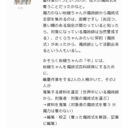
纂作業の1つというのが、他人の魔術式を
奪うことだったかなと。
にも
魔力のない秋穂ちゃんが魔術師から魔術式
全部を集めるのは、困難ですし（尚且つ、
悪い噂のある協会が関わっていると知った
ら、対象になっている魔術師は当然警戒す
る）、さくらちゃんみたいに契約（魔術
式）があったから、魔術師として活動出来
るという人もいるし。
おそらく秋穂ちゃんの「中」には、
秋穂ちゃんを魔術式百科辞典にするため
に、
編纂作業をする2人の人格がいて、その2
人が
蒐集する資料を選定（世界中にいる魔術師
から、対象者・対象の魔術式を選ぶ）
→資料を蒐集（対象者の魔術式を奪う ※
魔力は奪わない）
→編集・校正（奪った魔術式を解読、記事
に編集）