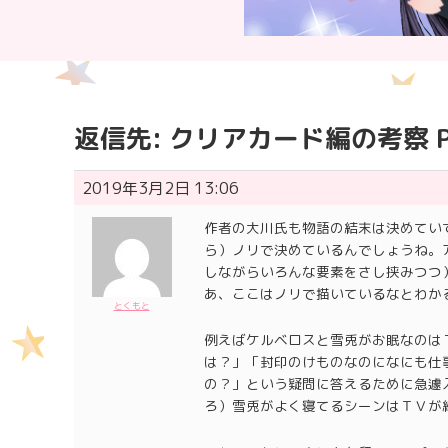
返信先: クリアカード編の考察 Pa
2019年3月2日 13:06
作者の大川氏も物語の結末は決めてい
ら）ノリで決めているんでしょうね。
しながらいろんな要素をさし挟みつつ
あ、ここはノリで描いているなとわか
とくもと
例えばケルベロスと雪兎がお眠なのは
は？」「封印のけものなのになにも仕
の？」という疑問に答えるために急遽
ろ）雪兎がよく寝てるシーンはＴＶが