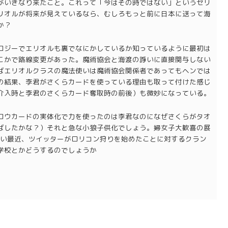
がいきなり来たこと。これって「今はその時ではない」というセリ
リオルが将来が見えているなら、むしろもっと前に日本に送って海
か？
ロジーでエリオルも裏でなにかしているか知っているように最初は
こかで路線変更があった。魔術協会と海渡の諍いに直接関与しない
ばエリオルクラスの魔法使いは魔術協会関係者であってもヘンでは
の結果、李君がさくらカードを使っている理由も取って付けた感じ
介入時と李君のさくらカード奪取時の前後）も微妙になっている。
ロウカードの実体化で力を使ったのは李君なのになぜさくらがタオ
ばしたかな？）それと急な小狼子供化でしょう。婦女子大歓喜の展
つい最近、ツイッターがロリコン狩りを始めたことに対するクラン
学校とかどうするのでしょうか