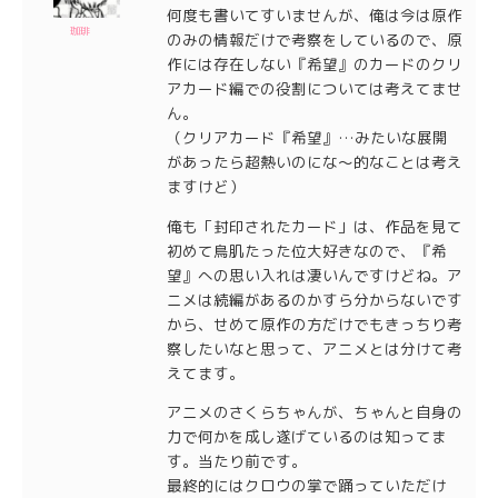
何度も書いてすいませんが、俺は今は原作
珈琲
のみの情報だけで考察をしているので、原
作には存在しない『希望』のカードのクリ
アカード編での役割については考えてませ
ん。
（クリアカード『希望』…みたいな展開
があったら超熱いのにな～的なことは考え
ますけど）
俺も「封印されたカード」は、作品を見て
初めて鳥肌たった位大好きなので、『希
望』への思い入れは凄いんですけどね。ア
ニメは続編があるのかすら分からないです
から、せめて原作の方だけでもきっちり考
察したいなと思って、アニメとは分けて考
えてます。
アニメのさくらちゃんが、ちゃんと自身の
力で何かを成し遂げているのは知ってま
す。当たり前です。
最終的にはクロウの掌で踊っていただけ