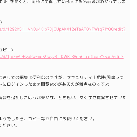
まURLを開くと、同時に閲覧している人にお名前等がわかってしま
）
ets/d/1292hS1l_VNDu4Klp7DjOUpAKX12eTaAT8NTWsq7IYQ0/edit?
のコピー)：
ets/d/1piEvAeHyaPwExdS9wyzB-LKWBsB8uhC_cofhueYY5uo/edit?
共有しての編集に便利なのですが、セキュリティ上危険(間違って
にログインしたまま閲覧etc)があるのが難点なのですよ
情報を追加したほうが楽かな、とも思い、あくまで提案させていた
ようでしたら、コピー等ご自由にお使いください。
ください。