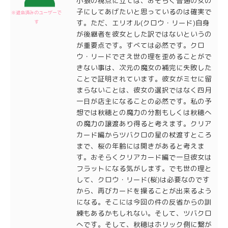
小狼の視点に立てば、おそらく普通の女の
子にしてあげたいと思っているのは確実で
※退会済みのユーザーで
す。ただ、エリオル(クロウ・リード)自身
す
が後継者を彼女とした訳ではないというの
が重要点です。すべては必然です。クロ
ウ・リードでさえ世の理を歪めることがで
きない事は、次元の魔女の補完に失敗した
ことで証明されています。彼女がミセに留
まらないことは、彼女の選択ではなく四月
一日が店主になることの必然です。私の予
想では秋穂との魔力の分割もしくは秋穂へ
の魔力の譲渡あり得ると考えます。クリア
カード編からツバクロの星の杖渡すところ
まで、桜の年齢には開きがあると考えま
す。おそらくクリアカード編で一旦彼女は
フラットになる気がします。でも世の理と
して、クロウ・リード(桜)は必要なのです
から、再びカードを操ることが出来るよう
になる。そこには今回の件の反省からの訓
練もあるかもしれない。そして、ツバクロ
へです。そして、秋穂はホリック側に繋が