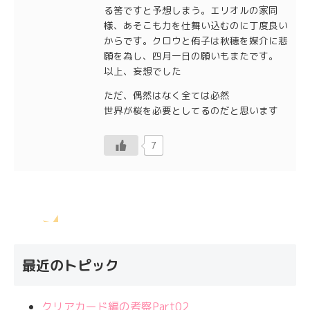
る筈ですと予想しまう。エリオルの家同
様、あそこも力を仕舞い込むのに丁度良い
からです。クロウと侑子は秋穂を媒介に悲
願を為し、四月一日の願いもまたです。
以上、妄想でした
ただ、偶然はなく全ては必然
世界が桜を必要としてるのだと思います
7
最近のトピック
クリアカード編の考察Part02