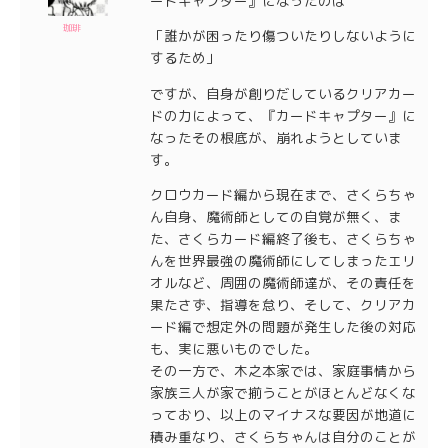
ードキャプター』になったのは
珈琲
「誰かが困ったり傷ついたりしないように
するため」
ですが、自身が創りだしているクリアカー
ドの力によって、『カードキャプター』に
なったその根底が、崩れようとしていま
す。
クロウカード編から現在まで、さくらちゃ
ん自身、魔術師としての自覚が無く、ま
た、さくらカード編終了後も、さくらちゃ
んを世界最強の魔術師にしてしまったエリ
オルなど、周囲の魔術師達が、その責任を
果たさず、指導を怠り、そして、クリアカ
ード編で想定外の問題が発生した後の対応
も、実に悪いものでした。
その一方で、木之本家では、家庭事情から
家族三人が家で揃うことがほとんどなくな
っており、以上のマイナスな要因が地道に
積み重なり、さくらちゃんは自分のことが