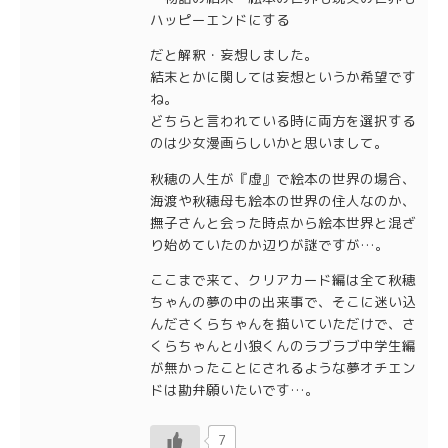
ハッピーエンドにする
だと解釈・妄想しました。
結末とかに関しては妄想というか希望です
ね。
どちらと言われている時に両方を選択する
のは少女漫画らしいかと思いまして。
秋穂の人生が『虚』で絵本の世界の場合、
海渡や秋穂母も絵本の世界の住人なのか、
撫子さんと会った時点から絵本世界と混ざ
り始めていたのか辺りが謎ですが…。
ここまで来て、クリアカード編は全て秋穂
ちゃんの夢の中の出来事で、そこに迷い込
んださくらちゃんを描いていただけで、さ
くらちゃんと小狼くんのラブラブ中学生編
が無かったことにされるような夢オチエン
ドは勘弁願いたいです…。
7