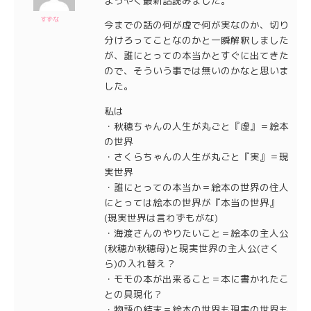
ようやく最新話読みました。
すずな
今までの話の何が虚で何が実なのか、切り
分けろってことなのかと一瞬解釈しました
が、誰にとっての本当かとすぐに出てきた
ので、そういう事では無いのかなと思いま
した。
私は
・秋穂ちゃんの人生が丸ごと『虚』＝絵本
の世界
・さくらちゃんの人生が丸ごと『実』＝現
実世界
・誰にとっての本当か＝絵本の世界の住人
にとっては絵本の世界が『本当の世界』
(現実世界は言わずもがな)
・海渡さんのやりたいこと＝絵本の主人公
(秋穂か秋穂母)と現実世界の主人公(さく
ら)の入れ替え？
・モモの本が出来ること＝本に書かれたこ
との具現化？
・物語の結末＝絵本の世界も現実の世界も