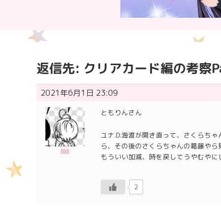
返信先: クリアカード編の考察Pa
2021年6月1日 23:09
ともりんさん
ユナ.D.海渡が開き直って、さくらち
ら、その後のさくらちゃんの葛藤やら
珈琲
もういい加減、時を戻してうやむやに
2