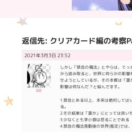
返信先: クリアカード編の考察Pa
2021年3月3日 23:52
しかし「禁忌の魔法」とやらは、てっ
から読み取ると、世界に何らかの影響を
せようとしているが、その本質は「誰
影響は何なんだ？と悩んでます。
珈琲
1.禁忌とある以上、本来は絶対しては
る。
2.その結果は「誰か」にとっては良い
3.少なくとも李小狼は怒ることである
4.禁忌の魔法発動後の世界(推定)で