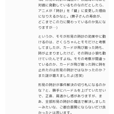
対価に発動しているものなのだとしたら、
アニメが「時計」を「鍵」に変更した理由
になりえるかなと。(撫子さんの寿命が、
どこまでこの力に関わっているのか気にな
りますが…)
というか、モモが形見の時計の効果中に動
けるのは、さくらちゃんとモモだけと考察
してましたが、カードが飛び散った時も、
時が止まりましたけど、その時は小狼も動
けていたんですよね。モモの考察が間違っ
ているのか、カードが飛び散った時に時を
止めたのは形見の時計ではなかったのか？
また謎が増えましたよ(苦笑)
形見の時計が事件解決の切り札になるのか
な？と、勝手にハードルを上げていたせい
で、正直、肩透かし感がありますが、ま
あ、全部形見の時計の魔法で解決しました
ーみたいな、ご都合展開にならないだけ良
かったとは思います。