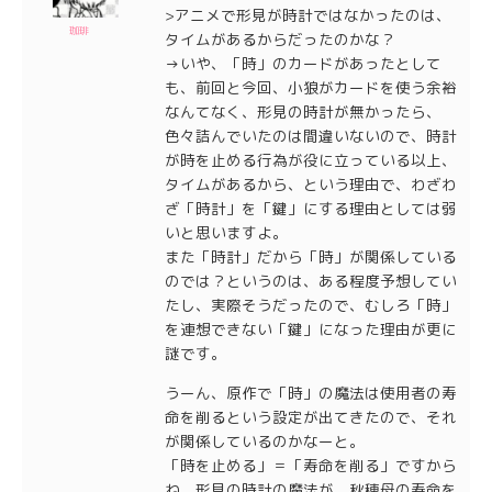
>アニメで形見が時計ではなかったのは、
珈琲
タイムがあるからだったのかな？
→いや、「時」のカードがあったとして
も、前回と今回、小狼がカードを使う余裕
なんてなく、形見の時計が無かったら、
色々詰んでいたのは間違いないので、時計
が時を止める行為が役に立っている以上、
タイムがあるから、という理由で、わざわ
ざ「時計」を「鍵」にする理由としては弱
いと思いますよ。
また「時計」だから「時」が関係している
のでは？というのは、ある程度予想してい
たし、実際そうだったので、むしろ「時」
を連想できない「鍵」になった理由が更に
謎です。
うーん、原作で「時」の魔法は使用者の寿
命を削るという設定が出てきたので、それ
が関係しているのかなーと。
「時を止める」＝「寿命を削る」ですから
ね。形見の時計の魔法が、秋穂母の寿命を