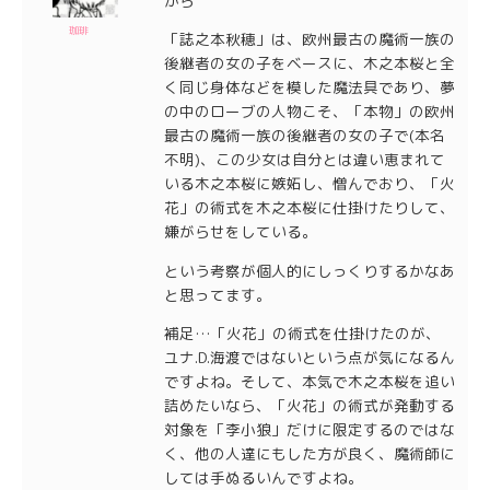
から
珈琲
「誌之本秋穂」は、欧州最古の魔術一族の
後継者の女の子をベースに、木之本桜と全
く同じ身体などを模した魔法具であり、夢
の中のローブの人物こそ、「本物」の欧州
最古の魔術一族の後継者の女の子で(本名
不明)、この少女は自分とは違い恵まれて
いる木之本桜に嫉妬し、憎んでおり、「火
花」の術式を木之本桜に仕掛けたりして、
嫌がらせをしている。
という考察が個人的にしっくりするかなあ
と思ってます。
補足…「火花」の術式を仕掛けたのが、
ユナ.D.海渡ではないという点が気になるん
ですよね。そして、本気で木之本桜を追い
詰めたいなら、「火花」の術式が発動する
対象を「李小狼」だけに限定するのではな
く、他の人達にもした方が良く、魔術師に
しては手ぬるいんですよね。