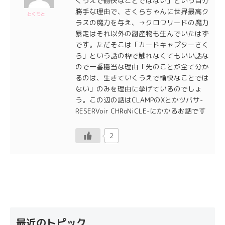
くうえで愉快なことではない」という自分
勝手な理由で、さくらちゃんに世界最高ク
とくもと
ラスの魔力を与え、→クロウリードの魔力
暴走はそれ以外の副産物も生んでいたはず
です。ただそこは「カードキャプターさく
ら」という話の枠で触れなくてもいい話な
ので一番穏当な理由「先のことが全て分か
るのは、生きていくうえで愉快なことでは
ない」のみを理由に挙げているのでしょ
う。この辺の話はCLAMPのXとかツバサ-
RESERVoir CHRoNiCLE-にかかるお話です
2
最近のトピック