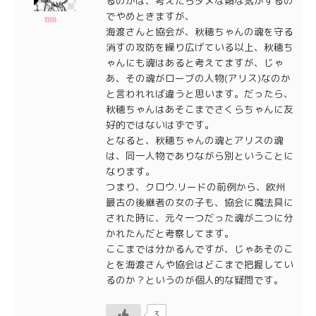
るのかは、考えたらダメな類な気がするの
でやめときますが、
珈琲
海渡さんと協会が、秋穂ちゃんの魂を守る
消すの攻防を繰り広げている以上、秋穂ち
ゃんにも魂はあると考えてますが、じゃ
あ、その魂がローブの人物(アリス)なのか
と言われれば違うと思います。だったら、
秋穂ちゃんはあそこまでさくらちゃんに友
好的ではないはずです。
となると、秋穂ちゃんの魂とアリスの魂
は、同一人物でありながら別ということに
なります。
つまり、クロウ.リードの前例から、欧州
最古の後継者の女の子も、協会に魔法具に
された時に、元々一つだった魂が二つに分
かれたんだと考察してます。
ここまでは分かるんですが、じゃあそのこ
とを海渡さんや協会はどこまで把握してい
るのか？というのが個人的な疑問です。
3