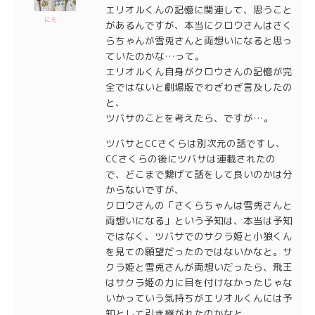
エリオルくんの記憶に関連して、思うこと
にも
があるんですが、本当にクロウさんはさく
らちゃんが雪兎さんと両想いになると思っ
ていたのかな…って。
エリオルくん自身がクロウさんの記憶が完
全ではないと劇場版でわざわざ言及したの
と、
ツバサのことを考えたら、ですが…。
ツバサとCCさくらは別次元の話ですし、
CCさくらの後にツバサは連載されたの
で、どこまで繋げて話をして良いのかは分
からないですが、
クロウさんの「さくらちゃんは雪兎さんと
両想いになる」という予知は、本当は予知
ではなく、ツバサでのサクラ姫と小狼くん
を見ての願望だったのではないかなと。サ
クラ姫と雪兎さんが両想いだったら、飛王
はサクラ姫の力に目を付けなかったじゃな
いかっていう気持ちがエリオルくんには予
知として引き継がれたのかなと。