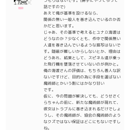
つもりはないです。(勝手にやってろって
話ですので)
珈琲
あえて俺が基準を設けるなら、
関係の無い一般人を巻き込んでいるのか否
かだと思います。
じゃあ、その基準で考えるとユナ.D.海渡は
どうなのか？少なくとも、作中で関係無い
人達を巻き込んでいるような描写はないで
す。隠蔽が難しいからしないとか、理由は
どうあれ、結果として、スピネル達が乗っ
た飛行機を墜落させていないのが例かと。
俺の海渡さんの評価は、もちろん善人な訳
ないですけど、目的の為に手段を選ばない
魔術師とかいう割にはかなり甘い
です。
仮に、今の問題が解決しても、どうせさく
らちゃんの前に、新たな魔術師が現れて、
彼女はトラブルに巻き込まれるだけでしょ
うし、その魔術師が、協会の魔術師のよう
なクズではない保証はどこにもないですし
ね。