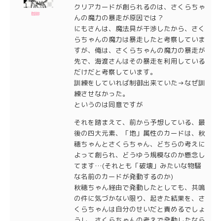
クリアカードが創られるのは、さくらちゃ
珈琲
んの魔力の暴走が原因では？
にもさんは、魔法具が干渉したから、さく
らちゃんの魔力は暴走したと考察していま
すが、俺は、さくらちゃんの魔力の暴走が
先で、海渡さんはその暴走を利用している
だけだと考察しています。
訓練をしていれば制御出来ていた→なぜ訓
練させなかった。
というのは同意ですが
それを踏まえて、前から予想している、最
後の四大元素、「地」属性のカードは、秋
穂ちゃんとさくらちゃん、どちらの考えに
よって創られ、どうゆう規模なのか懸念し
てます…(それとも「破壊」みたいな物騒
な名前のカードが発動するのか)
秋穂ちゃん経由で発動したとしても、共鳴
の件に気づかない限り、起きた結果を、さ
くらちゃんは自分のせいだと責めるでしょ
うし、さくらちゃんの考えで発動したなら