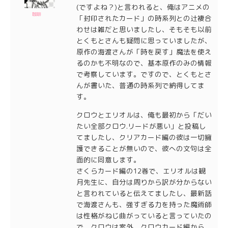
(ですよね？)と言われると、俺はアニメの
珈琲
「封印されたカード」の時系列との辻褄合
わせは雑だと思いましたし、そもそも以前
とくもとさんも疑問に思っていましたが、
原作の海渡さんが「時を戻す」魔法を使え
るのかも不明なので、基本原作のみの情報
で考察しています。ですので、とくもとさ
んが書いた、普通の時系列で納得してま
す。
クロウとエリオルは、俺も最初から「だい
たい全部クロウ.リードが悪い」と投稿し
てましたし、クリアカード編の彼は一切擁
護できることが無いので、彼への文句は全
面的に同意します。
さくらカード編の12巻で、エリオルは観
月先生に、自分は周りから訳が分からない
と言われていると伝えてましたし、最新話
で海渡さんも、強すぎる力を持った魔術師
は性格がねじ曲がっていると言っていたの
で、クロウは案外、クロウカード編から