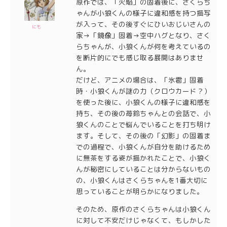
原作では、「火焔」の固着後に、さくらち
ゃんが小狼くんの様子に違和感を持つ描写
が入って、その後すぐにひいおじいさんの
にも
家→「鏡像」固着→空中ハグとなり、さく
らちゃんが、小狼くんが何を考えているの
を断片的にでも感じ取る展開はありませ
ん。
だけど、アニメの場合は、「氷雹」固着
時・小狼くんが謎の力（クロウカード？）
を使った後に、小狼くんの様子に違和感を
持ち、その後の苺鈴ちゃんとの会話で、小
狼くんのことで悩んでいることを打ち明け
ます。そして、その後の「幻影」の固着ま
での過程で、小狼くんが自分を助けるため
に無茶をする姿が描かれたことで、小狼く
んが秘密にしていることは分からないもの
の、小狼くんはさくらちゃんを1番大切に
思っていることが明らかになりました。
そのため、原作のさくらちゃんは小狼くん
に対して不安だけじゃなくて、もしかした